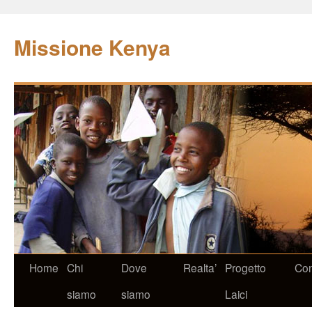
Missione Kenya
Home
Chi
Dove
Realta’
Progetto
Con
siamo
siamo
Laici