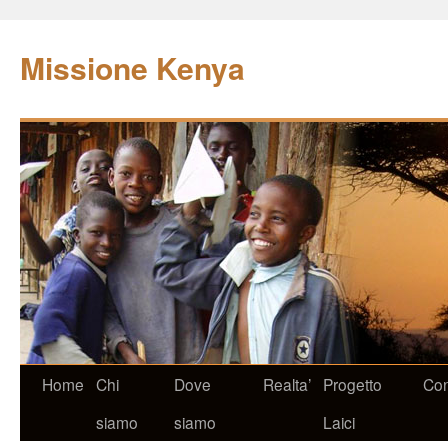
Missione Kenya
Home
Chi
Dove
Realta’
Progetto
Con
siamo
siamo
Laici