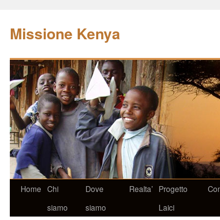
Missione Kenya
Home
Chi
Dove
Realta’
Progetto
Con
siamo
siamo
Laici