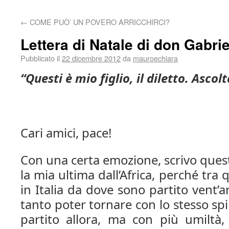
←
COME PUÒ’ UN POVERO ARRICCHIRCI?
Lettera di Natale di don Gabri
Pubblicato il
22 dicembre 2012
da
mauroechiara
“Questi
è mio figlio,
il diletto.
Ascolt
Cari amici,
pace!
Con una certa emozione, scrivo questa
la mia ultima dall’Africa, perché tr
in Italia da dove sono partito vent’
tanto poter tornare con lo stesso spi
partito allora, ma con più umiltà