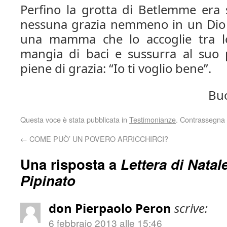
Perfino la grotta di Betlemme era s
nessuna grazia nemmeno in un Dio 
una mamma che lo accoglie tra le
mangia di baci e sussurra al suo 
piene di grazia: “Io ti voglio bene”.
Buo
Questa voce è stata pubblicata in
Testimonianze
. Contrassegna 
←
COME PUÒ’ UN POVERO ARRICCHIRCI?
Una risposta a
Lettera di Natal
Pipinato
don Pierpaolo Peron
scrive:
6 febbraio 2013 alle 15:46