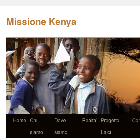
Missione Kenya
Home
Chi
Dove
Realta’
Progetto
Con
siamo
siamo
Laici