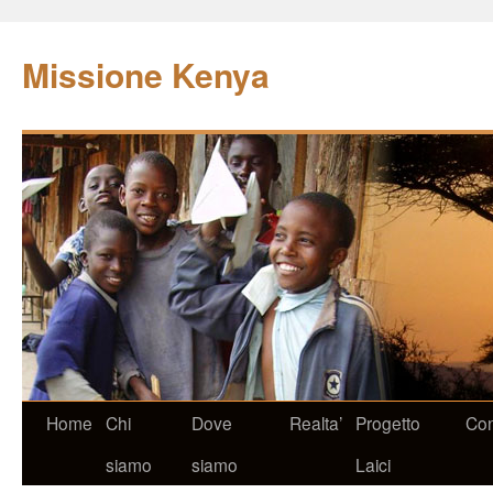
Missione Kenya
Home
Chi
Dove
Realta’
Progetto
Con
siamo
siamo
Laici