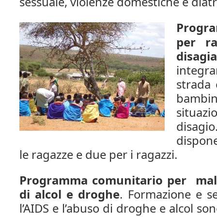
sessuale, violenze domestiche e diatri
Progr
per ra
disagia
integ
strada 
bambi
situaz
disag
dispone
le ragazze e due per i ragazzi.
Programma comunitario pe
r mal
di alcol e droghe
. Formazione e se
l’AIDS e l’abuso di droghe e alcol sono